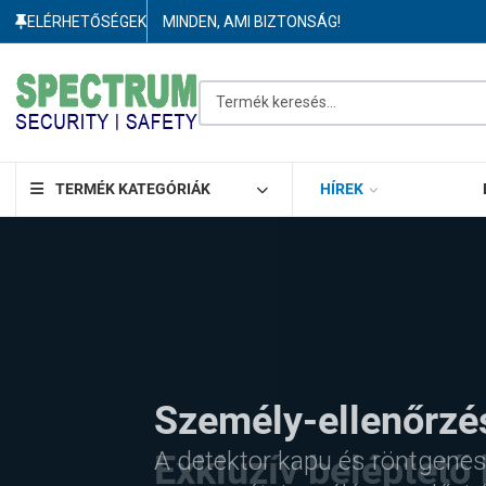
ELÉRHETŐSÉGEK
MINDEN, AMI BIZTONSÁG!
Termék keresés...
TERMÉK KATEGÓRIÁK
HÍREK
Exkluzív beléptető