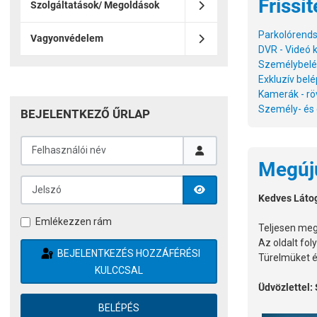
Frissít
Szolgáltatások/ Megoldások
Parkolórendsz
Vagyonvédelem
DVR - Videó k
Személybelép
Exkluzív belé
Kamerák - rö
Személy- és 
BEJELENTKEZŐ ŰRLAP
Felhasználói név
Megúju
Jelszó
Kedves Láto
JELSZÓ MEGJELENÍTÉSE
Emlékezzen rám
Teljesen megú
Az oldalt fo
BEJELENTKEZÉS HOZZÁFÉRÉSI
Türelmüket é
KULCCSAL
Üdvözlettel:
BELÉPÉS