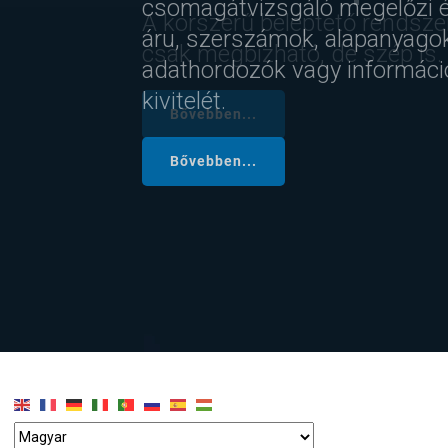
A korszerű beléptető rendsz
csak megbízható, de szép is.
Bővebben...