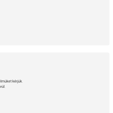
elmüket kérjük.
vül.