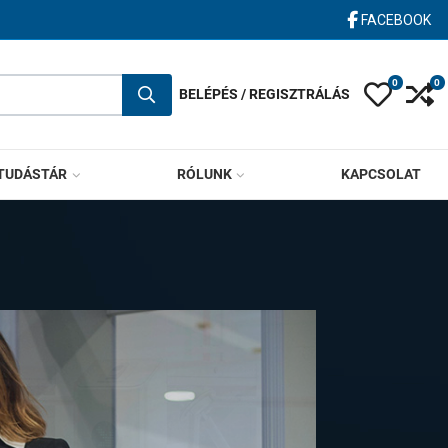
FACEBOOK
0
0
Kívánság
Ös
BELÉPÉS / REGISZTRÁLÁS
TUDÁSTÁR
RÓLUNK
KAPCSOLAT