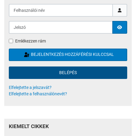
Felhasználói név
Jelszó
JELSZÓ
Emlékezzen rám
BEJELENTKEZÉS HOZZÁFÉRÉSI KULCCSAL
BELÉPÉS
Elfelejtette a jelszavát?
Elfelejtette a felhasználónevét?
KIEMELT CIKKEK