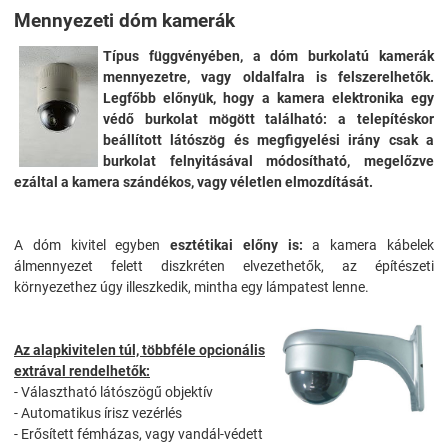
Mennyezeti dóm kamerák
Típus függvényében, a dóm burkolatú kamerák
mennyezetre, vagy oldalfalra is felszerelhetők.
Legfőbb előnyük, hogy a kamera elektronika egy
védő burkolat mögött található: a telepítéskor
beállított látószög és megfigyelési irány csak a
burkolat felnyitásával módosítható, megelőzve
ezáltal a kamera szándékos, vagy véletlen elmozdítását.
A dóm kivitel egyben
esztétikai előny is:
a kamera kábelek
álmennyezet felett diszkréten elvezethetők, az építészeti
környezethez úgy illeszkedik, mintha egy lámpatest lenne.
Az alapkivitelen túl, többféle opcionális
extrával rendelhetők:
- Választható látószögű objektív
- Automatikus írisz vezérlés
- Erősített fémházas, vagy vandál-védett